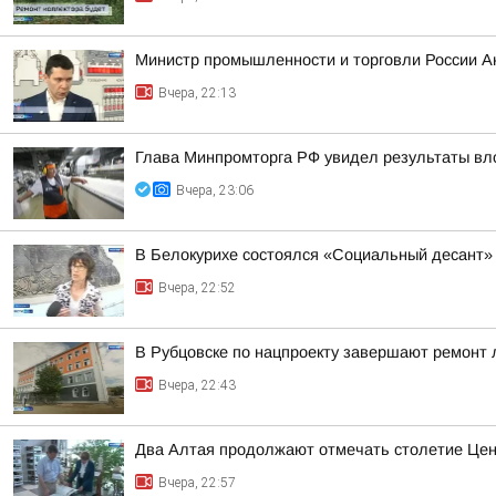
Министр промышленности и торговли России А
Вчера, 22:13
Глава Минпромторга РФ увидел результаты вл
Вчера, 23:06
В Белокурихе состоялся «Социальный десант»
Вчера, 22:52
В Рубцовске по нацпроекту завершают ремонт
Вчера, 22:43
Два Алтая продолжают отмечать столетие Цен
Вчера, 22:57