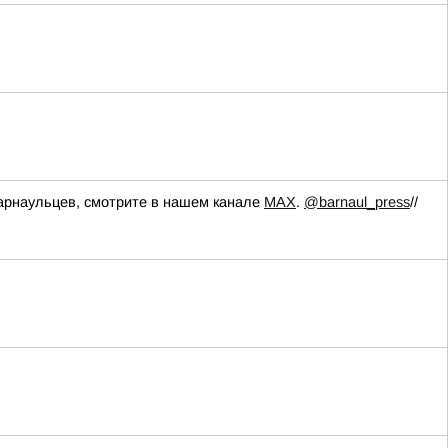
барнаульцев, смотрите в нашем канале
МАХ
.
@barnaul_press
//