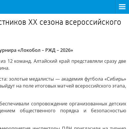
стников XX сезона всероссийского
урнира «Локобол – РЖД – 2026»
з 12 команд. Алтайский край представляли сразу две
ина.
ста: золотые медалисты — академия футбола «Сибирь»
ыйдут на поле итоговых матчей всероссийского этапа,
беспечивали сопровождение организованных детских
дением общественного порядка и безопасностью
 мероприятия инспекторы ПДН пригласили на турнир