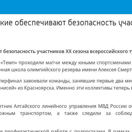
кие обеспечивают безопасность уча
безопасность участников XX сезона всероссийского т
 «Темп» проходили матчи между юными спортсменами и
нная школа олимпийского резерва имени Алексея Смерт
перфинал завоевали команды, занявшие первые два ме
нисей» из Красноярска. Именно эти коллективы теперь в
етних Алтайского линейного управления МВД России о
ожным транспортом, а также следили за соблю
и профилактической работе с подростками. В рамках