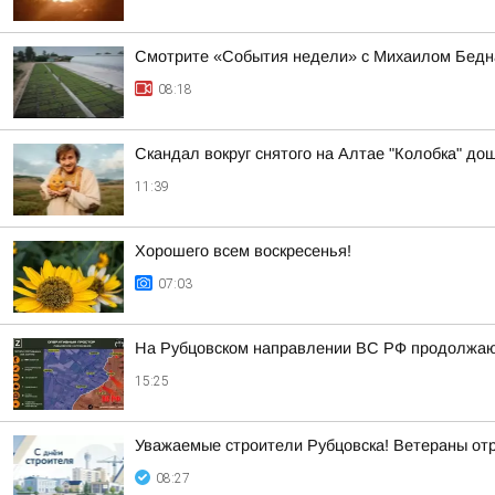
Смотрите «События недели» с Михаилом Бедна
08:18
Скандал вокруг снятого на Алтае "Колобка" до
11:39
Хорошего всем воскресенья!
07:03
На Рубцовском направлении ВС РФ продолжают
15:25
Уважаемые строители Рубцовска! Ветераны от
08:27