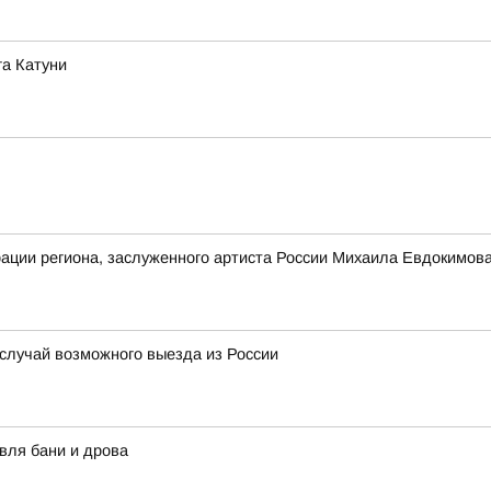
га Катуни
трации региона, заслуженного артиста России Михаила Евдокимов
 случай возможного выезда из России
вля бани и дрова