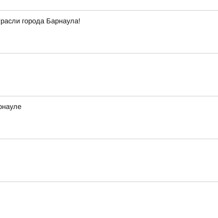
трасли города Барнаула!
рнауле