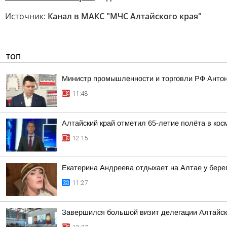
Источник:
Канал в МАКС "МЧС Алтайского края"
ТОП
Министр промышленности и торговли РФ Антон
11:48
Алтайский край отметил 65-летие полёта в кос
12:15
Екатерина Андреева отдыхает на Алтае у бере
11:27
Завершился большой визит делегации Алтайско