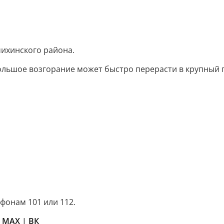
чихинского района.
большое возгорание может быстро перерасти в крупный 
онам 101 или 112.
в
MAX
|
ВК