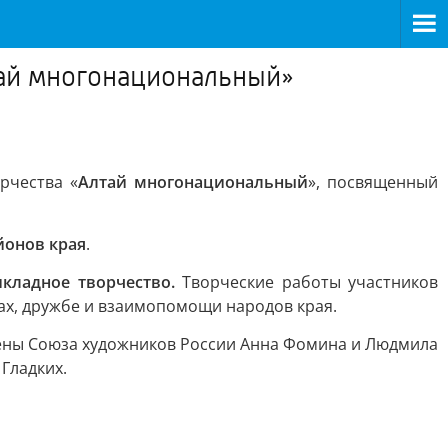
тай многонациональный»
рчества «
Алтай многонациональный
», посвященный
йонов края
.
икладное творчество.
Творческие работы участников
ах, дружбе и взаимопомощи народов края.
лены Союза художников России Анна Фомина и Людмила
Гладких.