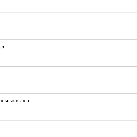
ер
иальных выплат