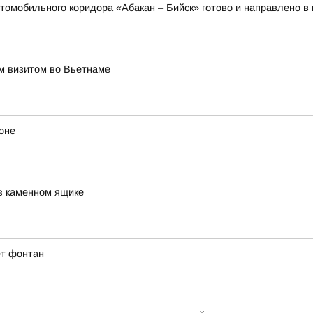
томобильного коридора «Абакан – Бийск» готово и направлено в
им визитом во Вьетнаме
оне
в каменном ящике
ет фонтан