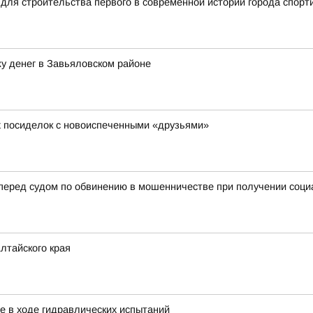
для строительства первого в современной истории города спорт
у денег в Завьяловском районе
х посиделок с новоиспеченными «друзьями»
 перед судом по обвинению в мошенничестве при получении соц
лтайского края
е в ходе гидравлических испытаний