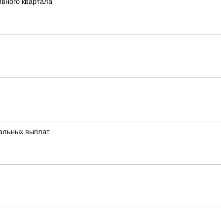
ивного квартала
иальных выплат