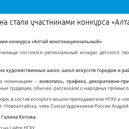
на стали участниками конкурса «Ал
ками конкурса «Алтай многонациональный»
чилище состоялся региональный конкурс детского тво
ких художественных школ, школ искусств городов и ра
ех номинациях –
живопись, графика, декоративно-пр
ные традиции, обычаи, рассказали о народных промысл
ри, в состав которого вошли преподаватели НГХУ и ч
. Новоалтайска, член Союза художников России Андрей 
 Галина Котова.
 на сайте НГХУ