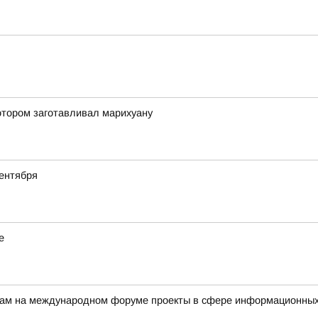
отором заготавливал марихуану
ентября
е
ерам на международном форуме проекты в сфере информационных