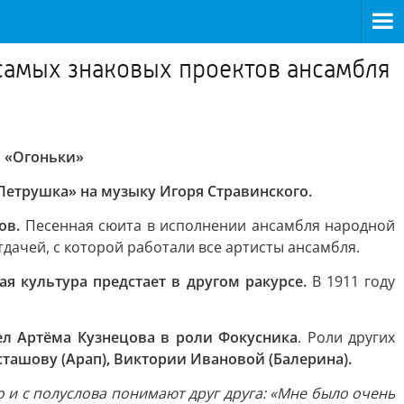
самых знаковых проектов ансамбля
я «Огоньки»
Петрушка» на музыку Игоря Стравинского.
ков.
Песенная сюита в исполнении ансамбля народной
ачей, с которой работали все артисты ансамбля.
ая культура предстает в другом ракурсе.
В 1911 году
л Артёма Кузнецова в роли Фокусника
. Роли других
сташову (Арап), Виктории Ивановой (Балерина).
 и с полуслова понимают друг друга: «Мне было очень