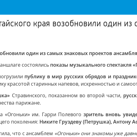
айского края возобновили один из 
зобновили один из самых знаковых проектов ансамбл
 аншлаге состоялись
показы музыкального спектакля «
погрузили
публику в мир русских обрядов и праздни
у красотой старинных напевов, искренностью и самоотд
шка»
Стравинского, показанном во второй части,
русск
нества парижане.
а «Огоньки» им. Гарри Полевого
зритель вновь увиде
щего поколения:
Никите Груздеву (Петрушка), Антону А
тила, что с ансамблем
«Огоньки» они знакомы уже давно