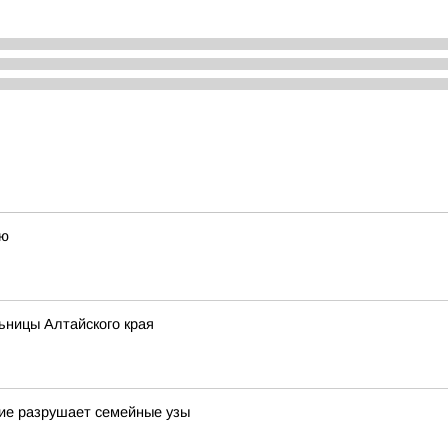
ью
ьницы Алтайского края
шие разрушает семейные узы